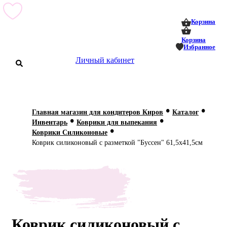
0
0
Корзина
Корзина
Избранное
Личный кабинет
аталог
•
•
Главная магазин для кондитеров Киров
Каталог
•
•
оставка
Инвентарь
Коврики для выпекания
 оплата
•
Коврики Силиконовые
Коврик силиконовый с разметкой "Буссен" 61,5х41,5см
Статьи
О нас
Контакты
Коврик силиконовый с