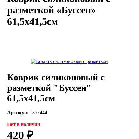
разметкой «Буссен»
каты
Мастер-
классы
61,5х41,5см
Заказать
звонок
Киров,
тябрьский
оспект, 106
fo@kremiko.ru
 (964) 256-54-
Коврик силиконовый с
разметкой "Буссен"
61,5х41,5см
Артикул:
1857444
Нет в наличии
420 ₽