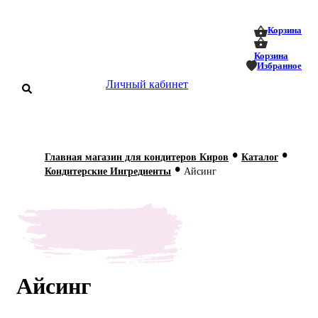
0
0
Корзина
Корзина
Избранное
Личный кабинет
аталог
•
•
Главная магазин для кондитеров Киров
Каталог
•
оставка
Кондитерские Ингредиенты
Айсинг
 оплата
Статьи
О нас
Контакты
Айсинг