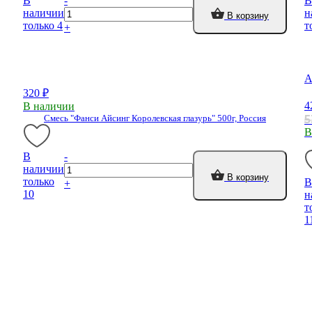
В
-
В
наличии
н
В корзину
только 4
т
+
А
320 ₽
4
В наличии
Смесь "Фанси Айсинг Королевская глазурь" 500г, Россия
5
В
В
-
наличии
В корзину
только
В
+
10
н
т
1