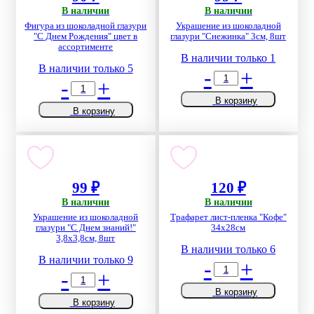
В наличии
В наличии
Фигура из шоколадной глазури
Украшение из шоколадной
"С Днем Рождения" цвет в
глазури "Снежинка" 3см, 8шт
ассортименте
В наличии только 1
В наличии только 5
-
+
-
+
В корзину
В корзину
99 ₽
120 ₽
В наличии
В наличии
Украшение из шоколадной
Трафарет лист-пленка "Кофе"
глазури "С Днем знаний!"
34х28см
3,8х3,8см, 8шт
В наличии только 6
В наличии только 9
-
+
-
+
В корзину
В корзину