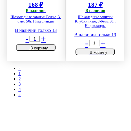
168 ₽
187 ₽
В наличии
В наличии
Шоколадные завитки Белые, 3-
Шоколадные завитки
6мм, 50г, Нидерланды
Клубничные, 3-6мм, 50г,
Нидерланды
В наличии только 13
В наличии только 19
-
+
-
+
В корзину
В корзину
«
1
2
3
4
»