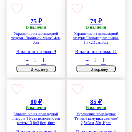
75 ₽
79 ₽
В наличии
В наличии
Украшение из шоколадной
Украшение из шоколадной
глазури "Любимой Маме" 4см,
глазури "Новогодние шары"
6шт
1,7х2,1см, 8шт
В наличии только 9
В наличии только 11
-
+
-
+
В корзину
В корзину
80 ₽
85 ₽
В наличии
В наличии
Украшение из шоколадной
Украшение шоколадное
глазури "Пусть исполняются
"Речные камушки светлые"
мечты" 3,8х3,8см, 6шт
2,5х3см, 50г, Иран
В наличии только 4
В наличии только 4