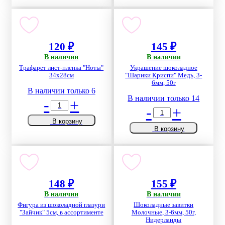
120 ₽
145 ₽
В наличии
В наличии
Трафарет лист-пленка "Ноты"
Украшение шоколадное
34х28см
"Шарики Криспи" Медь, 3-
6мм, 50г
В наличии только 6
В наличии только 14
-
+
-
+
В корзину
В корзину
148 ₽
155 ₽
В наличии
В наличии
Фигура из шоколадной глазури
Шоколадные завитки
"Зайчик" 5см, в ассортименте
Молочные, 3-6мм, 50г,
Нидерланды