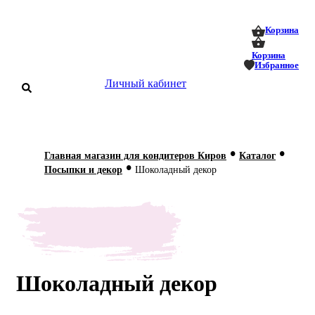
0
0
Корзина
Корзина
Избранное
Личный кабинет
аталог
•
•
Главная магазин для кондитеров Киров
Каталог
•
оставка
Посыпки и декор
Шоколадный декор
 оплата
Статьи
О нас
Контакты
Шоколадный декор