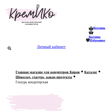
0
0
Корзина
Корзина
Избранное
аталог
Личный кабинет
оставка
 оплата
•
•
Главная магазин для кондитеров Киров
Каталог
Статьи
•
Шоколад, глазурь, какао-продукты
Глазурь кондитерская
О нас
Контакты