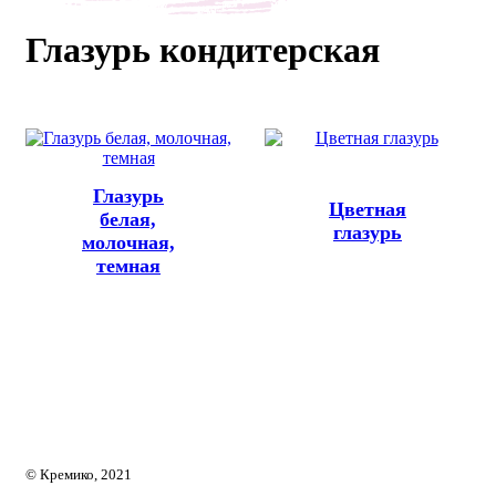
каты
Мастер-
Глазурь кондитерская
классы
Заказать
звонок
Киров,
Глазурь
тябрьский
Цветная
оспект, 106
белая,
глазурь
fo@kremiko.ru
молочная,
 (964) 256-54-
темная
© Кремико, 2021