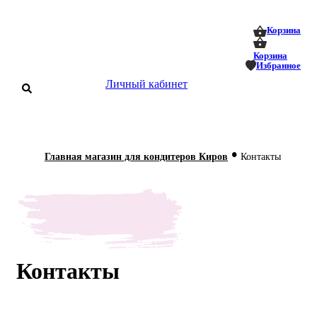
0
0
Корзина
Корзина
Избранное
Личный кабинет
аталог
•
Главная магазин для кондитеров Киров
Контакты
оставка
 оплата
Статьи
О нас
Контакты
Контакты