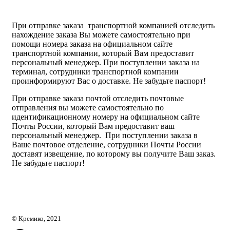
каты
Мастер-
классы
При отправке заказа транспортной компанией отследить
нахождение заказа Вы можете самостоятельно при
помощи номера заказа на официальном сайте
транспортной компании, который Вам предоставит
персональный менеджер. При поступлении заказа на
Заказать
терминал, сотрудники транспортной компании
звонок
проинформируют Вас о доставке. Не забудьте паспорт!
Киров,
тябрьский
При отправке заказа почтой отследить почтовые
оспект, 106
отправления вы можете самостоятельно по
fo@kremiko.ru
идентификационному номеру на официальном сайте
 (964) 256-54-
Почты России, который Вам предоставит ваш
персональный менеджер. При поступлении заказа в
Ваше почтовое отделение, сотрудники Почты России
доставят извещение, по которому вы получите Ваш заказ.
Не забудьте паспорт!
© Кремико, 2021