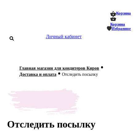
0
0
Корзина
Корзина
Избранное
Личный кабинет
аталог
•
Главная магазин для кондитеров Киров
•
оставка
Доставка и оплата
Отследить посылку
 оплата
Статьи
О нас
Контакты
Отследить посылку