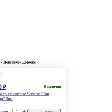
• Дешевле
• Дороже
0 ₽
В наличии
керы пищевые Черные "Top
or" 3шт
-
+
ичии