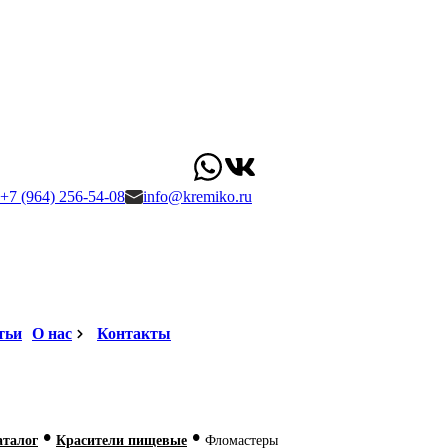
+7 (964) 256-54-08
info@kremiko.ru
тьи
О нас
Контакты
•
•
аталог
Красители пищевые
Фломастеры