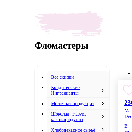
Фломастеры
Все скидки
Кондитерские
Ингредиенты
23
Молочная продукция
Мар
Шоколад, глазурь,
Dec
какао-продукты
В
Хлебопекарное сырьё
нал