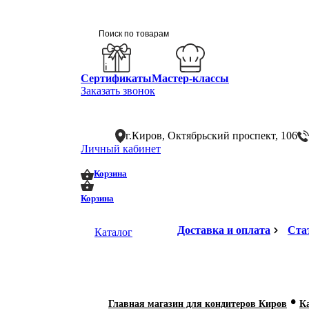
Сертификаты
Мастер-классы
Заказать звонок
г.Киров, Октябрьский проспект, 106
Личный кабинет
0
0
Корзина
Корзина
Доставка и оплата
Ста
Каталог
•
Главная магазин для кондитеров Киров
К