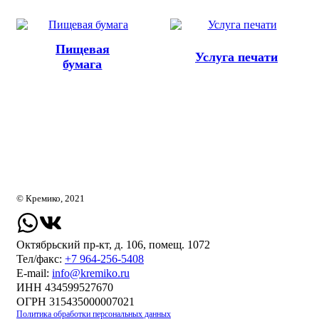
каты
Мастер-
классы
Пищевая
Услуга печати
бумага
Заказать
звонок
Киров,
тябрьский
оспект, 106
fo@kremiko.ru
 (964) 256-54-
© Кремико, 2021
Октябрьский пр-кт, д. 106, помещ. 1072
Тел/факс:
+7 964-256-5408
Е-mail:
info@kremiko.ru
ИНН 434599527670
ОГРН 315435000007021
Политика обработки персональных данных