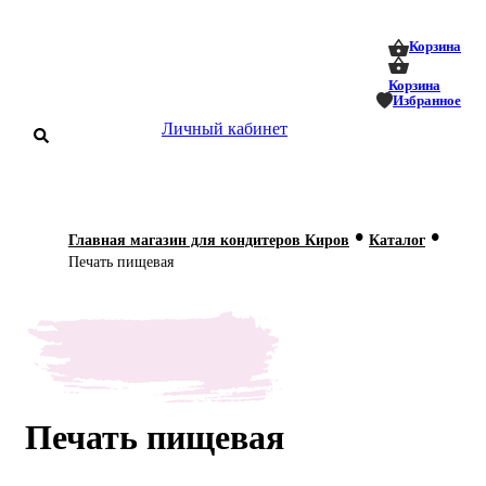
0
0
Корзина
Корзина
Избранное
Личный кабинет
аталог
•
•
Главная магазин для кондитеров Киров
Каталог
оставка
Печать пищевая
 оплата
Статьи
О нас
Контакты
Печать пищевая