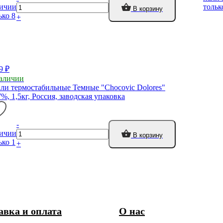
ичии
тольк
В корзину
ько 8
+
9 ₽
аличии
ли термостабильные Темные "Chocovic Dolores"
7%, 1,5кг, Россия, заводская упаковка
-
ичии
В корзину
ько 1
+
авка и оплата
О нас