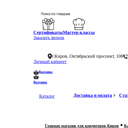
Сертификаты
Мастер-классы
Заказать звонок
г.Киров, Октябрьский проспект, 106
Личный кабинет
0
0
Корзина
Корзина
Доставка и оплата
Ста
Каталог
•
Главная магазин для кондитеров Киров
К