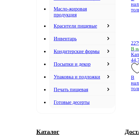
нал
Масло-жировая
тол
продукция
Красители пищевые
Инвентарь
227
В н
Кондитерские формы
Кап
44,
Посыпки и декор
Упаковка и подложки
В
нал
тол
Печать пищевая
Готовые десерты
Каталог
Дост