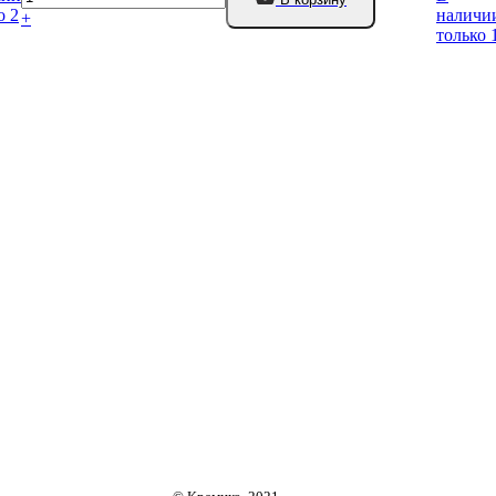
о 2
наличи
+
только 