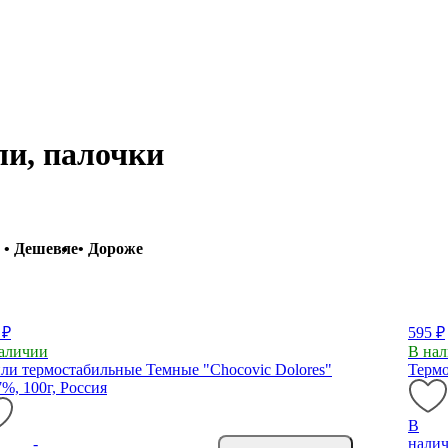
и, палочки
• Дешевле
• Дороже
 ₽
595 ₽
аличии
В на
ли термостабильные Темные "Chocovic Dolores"
Термо
7%, 100г, Россия
В
-
нали