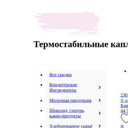
Термостабильные капл
Все скидки
Кондитерские
Ингредиенты
230
Молочная продукция
В н
Кап
Шоколад, глазурь,
44,
какао-продукты
Хлебопекарное сырьё
В