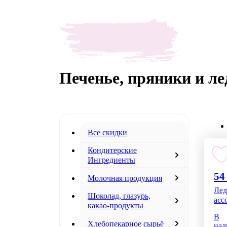
Печенье, пряники и л
Все скидки
Кондитерские
Ингредиенты
54
Молочная продукция
Лед
Шоколад, глазурь,
асс
какао-продукты
В
Хлебопекарное сырьё
нал