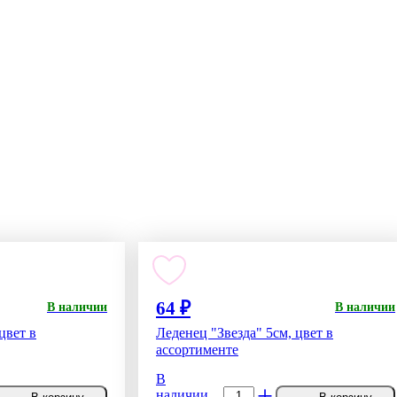
64 ₽
В наличии
В наличии
цвет в
Леденец "Звезда" 5см, цвет в
ассортименте
В
-
+
наличии