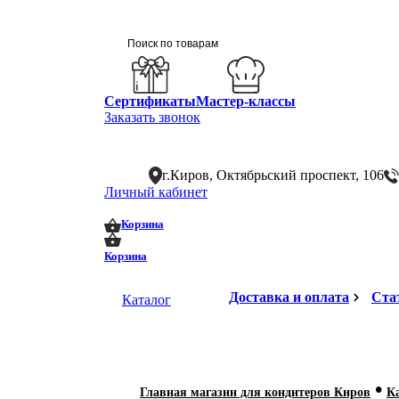
Сертификаты
Мастер-классы
Заказать звонок
г.Киров, Октябрьский проспект, 106
Личный кабинет
0
0
Корзина
Корзина
Доставка и оплата
Ста
Каталог
•
Главная магазин для кондитеров Киров
К