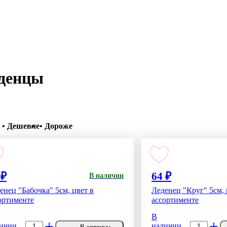
еденцы
• Дешевле
• Дороже
 ₽
64 ₽
В наличии
енец "Бабочка" 5см, цвет в
Леденец "Круг" 5см, 
ортименте
ассортименте
В
-
+
-
+
ичии
наличии