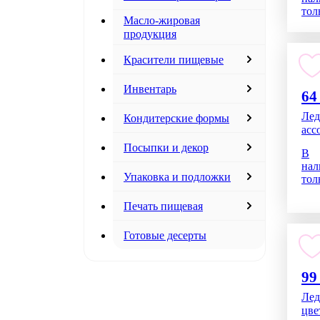
тол
Масло-жировая
продукция
Красители пищевые
Инвентарь
64
Лед
Кондитерские формы
асс
Посыпки и декор
В
нал
Упаковка и подложки
тол
Печать пищевая
Готовые десерты
99
Лед
цве