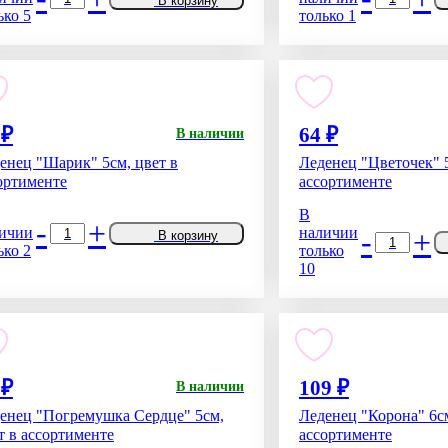
В корзину
ько 5
только 1
 ₽
64 ₽
В наличии
енец "Шарик" 5см, цвет в
Леденец "Цветочек" 5
ортименте
ассортименте
В
-
+
ичии
наличии
-
+
В корзину
ько 2
только
10
 ₽
109 ₽
В наличии
енец "Погремушка Сердце" 5см,
Леденец "Корона" 6см
т в ассортименте
ассортименте