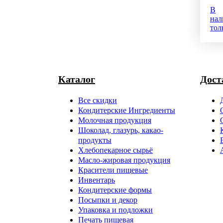
В
нал
тол
Каталог
Дост
Все скидки
Кондитерские Ингредиенты
Молочная продукция
Шоколад, глазурь, какао-
продукты
Хлебопекарное сырьё
Масло-жировая продукция
Красители пищевые
Инвентарь
Кондитерские формы
Посыпки и декор
Упаковка и подложки
Печать пищевая