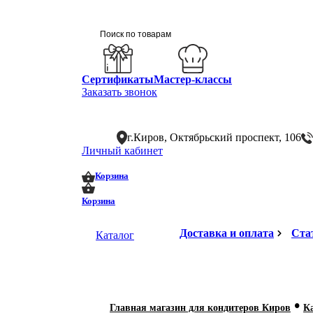
Сертификаты
Мастер-классы
Заказать звонок
г.Киров, Октябрьский проспект, 106
Личный кабинет
0
0
Корзина
Корзина
Доставка и оплата
Ста
Каталог
•
Главная магазин для кондитеров Киров
К