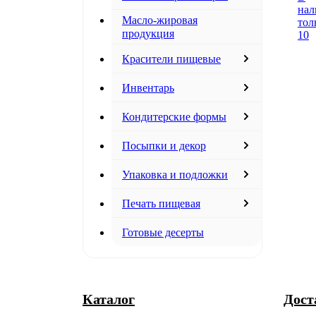
нал
Масло-жировая
тол
продукция
10
Красители пищевые
Инвентарь
Кондитерские формы
Посыпки и декор
Упаковка и подложки
Печать пищевая
Готовые десерты
Каталог
Дост