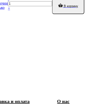
ичии
В корзину
ько
+
авка и оплата
О нас