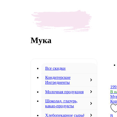
Мука
Все скидки
Кондитерские
Ингредиенты
199
Молочная продукция
В н
Мук
Шоколад, глазурь,
Кор
какао-продукты
Хлебопекарное сырьё
В