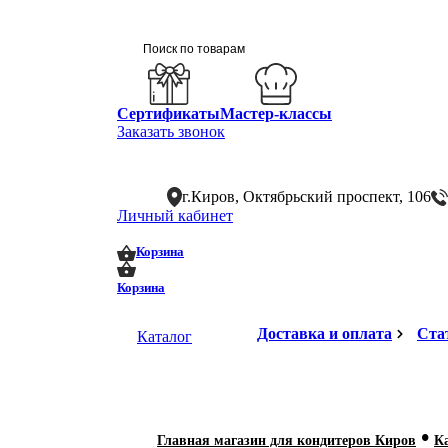
Сертификаты
Мастер-классы
Заказать звонок
г.Киров, Октябрьский проспект, 106
Личный кабинет
0
0
Корзина
Корзина
Доставка и оплата
Ста
Каталог
•
Главная магазин для кондитеров Киров
К