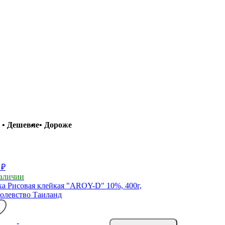
• Дешевле
• Дороже
 ₽
аличии
а Рисовая клейкая "AROY-D" 10%, 400г,
олевство Таиланд
-