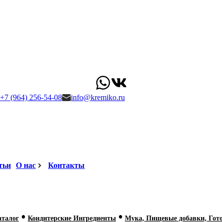
+7 (964) 256-54-08
info@kremiko.ru
тьи
О нас
Контакты
•
•
аталог
Кондитерские Ингредиенты
Мука, Пищевые добавки, Гот