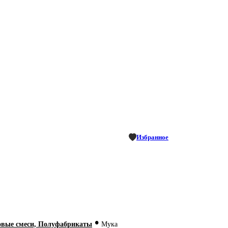
Избранное
•
овые смеси, Полуфабрикаты
Мука