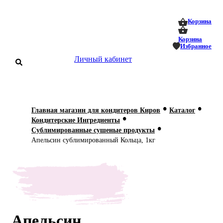
0
0
Корзина
Корзина
Избранное
Личный кабинет
аталог
•
•
Главная магазин для кондитеров Киров
Каталог
•
оставка
Кондитерские Ингредиенты
 оплата
•
Сублимированные сушеные продукты
Апельсин сублимированный Кольца, 1кг
Статьи
О нас
Контакты
Апельсин