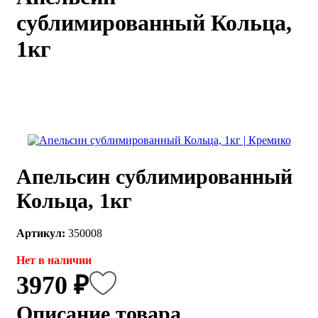
сублимированный Кольца,
каты
Мастер-
классы
1кг
Заказать
звонок
Киров,
тябрьский
оспект, 106
fo@kremiko.ru
 (964) 256-54-
Апельсин сублимированный
Кольца, 1кг
Артикул:
350008
Нет в наличии
3970 ₽
Описание товара