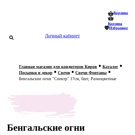
0
0
Корзина
Корзина
Избранное
Личный кабинет
аталог
•
•
Главная магазин для кондитеров Киров
Каталог
•
•
•
оставка
Посыпки и декор
Свечи
Свечи Фонтаны
 оплата
Бенгальские огни "Спектр" 17см, 6шт, Разноцветные
Статьи
О нас
Контакты
Бенгальские огни