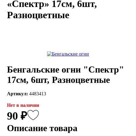
«Спектр» 17см, 6шт,
каты
Мастер-
Разноцветные
классы
Заказать
звонок
Киров,
тябрьский
оспект, 106
fo@kremiko.ru
Бенгальские огни "Спектр"
 (964) 256-54-
17см, 6шт, Разноцветные
Артикул:
4483413
Нет в наличии
90 ₽
Описание товара