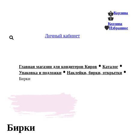
0
0
Корзина
Корзина
Избранное
Личный кабинет
аталог
•
•
Главная магазин для кондитеров Киров
Каталог
•
•
оставка
Упаковка и подложки
Наклейки, бирки, открытки
 оплата
Бирки
Статьи
О нас
Контакты
Бирки