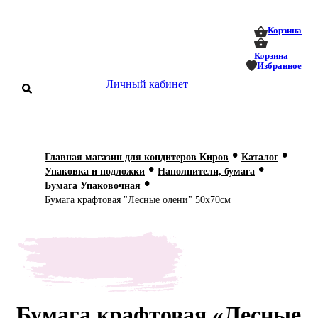
0
0
Корзина
Корзина
Избранное
Личный кабинет
аталог
•
•
Главная магазин для кондитеров Киров
Каталог
•
•
оставка
Упаковка и подложки
Наполнители, бумага
 оплата
•
Бумага Упаковочная
Бумага крафтовая "Лесные олени" 50х70см
Статьи
О нас
Контакты
Бумага крафтовая «Лесные