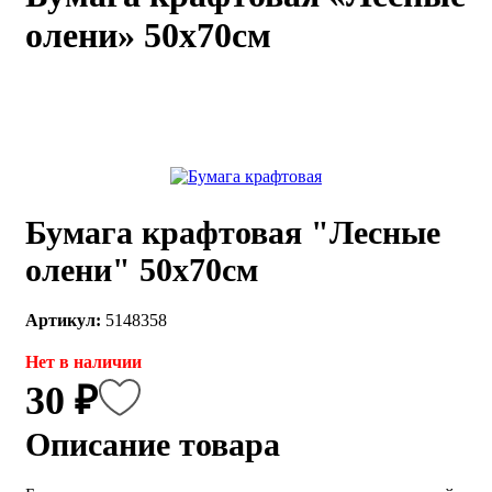
олени» 50х70см
каты
Мастер-
классы
Заказать
звонок
Киров,
тябрьский
оспект, 106
Бумага крафтовая "Лесные
fo@kremiko.ru
 (964) 256-54-
олени" 50х70см
Артикул:
5148358
Нет в наличии
30 ₽
Описание товара