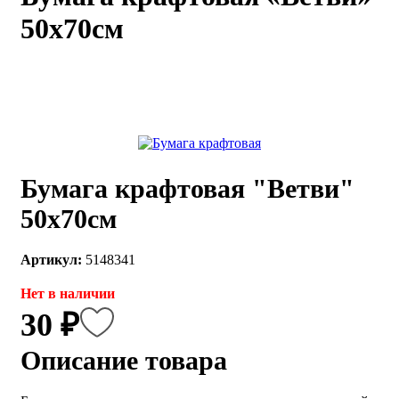
50х70см
каты
Мастер-
классы
Заказать
звонок
Киров,
тябрьский
оспект, 106
Бумага крафтовая "Ветви"
fo@kremiko.ru
 (964) 256-54-
50х70см
Артикул:
5148341
Нет в наличии
30 ₽
Описание товара