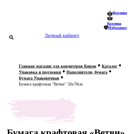
0
0
Корзина
Корзина
Избранное
Личный кабинет
аталог
•
•
Главная магазин для кондитеров Киров
Каталог
•
•
оставка
Упаковка и подложки
Наполнители, бумага
 оплата
•
Бумага Упаковочная
Бумага крафтовая "Ветви" 50х70см
Статьи
О нас
Контакты
Бумага крафтовая «Ветви»