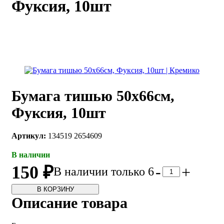
Фуксия, 10шт
каты
Мастер-
классы
Заказать
звонок
Киров,
тябрьский
Бумага тишью 50х66см,
оспект, 106
fo@kremiko.ru
Фуксия, 10шт
 (964) 256-54-
Артикул:
134519 2654609
В наличии
150 ₽
-
+
В наличии только 6
В КОРЗИНУ
Описание товара