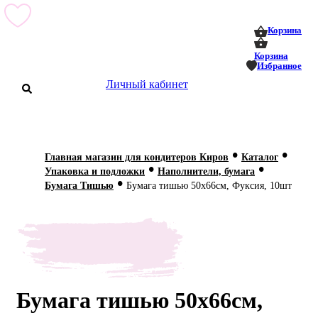
0
0
Корзина
Корзина
Избранное
Личный кабинет
аталог
•
•
Главная магазин для кондитеров Киров
Каталог
•
•
оставка
Упаковка и подложки
Наполнители, бумага
 оплата
•
Бумага Тишью
Бумага тишью 50х66см, Фуксия, 10шт
Статьи
О нас
Контакты
Бумага тишью 50х66см,