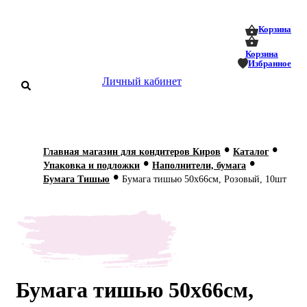
0
0
Корзина
Корзина
Избранное
Личный кабинет
аталог
•
•
Главная магазин для кондитеров Киров
Каталог
•
•
оставка
Упаковка и подложки
Наполнители, бумага
 оплата
•
Бумага Тишью
Бумага тишью 50х66см, Розовый, 10шт
Статьи
О нас
Контакты
Бумага тишью 50х66см,