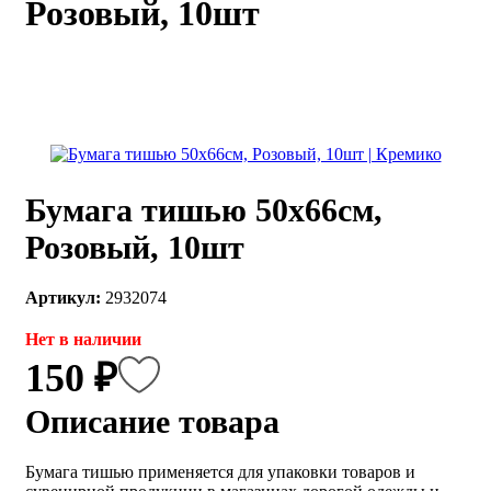
Розовый, 10шт
каты
Мастер-
классы
Заказать
звонок
Киров,
тябрьский
Бумага тишью 50х66см,
оспект, 106
fo@kremiko.ru
Розовый, 10шт
 (964) 256-54-
Артикул:
2932074
Нет в наличии
150 ₽
Описание товара
Бумага тишью применяется для упаковки товаров и