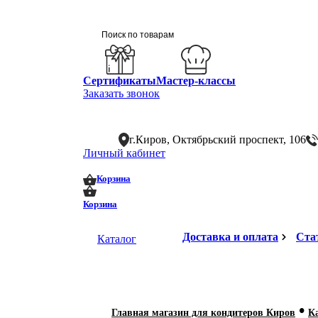
Сертификаты
Мастер-классы
Заказать звонок
г.Киров, Октябрьский проспект, 106
Личный кабинет
0
0
Корзина
Корзина
Доставка и оплата
Ста
Каталог
•
Главная магазин для кондитеров Киров
К