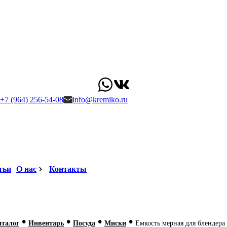
+7 (964) 256-54-08
info@kremiko.ru
тьи
О нас
Контакты
•
•
•
•
аталог
Инвентарь
Посуда
Миски
Емкость мерная для блендера 