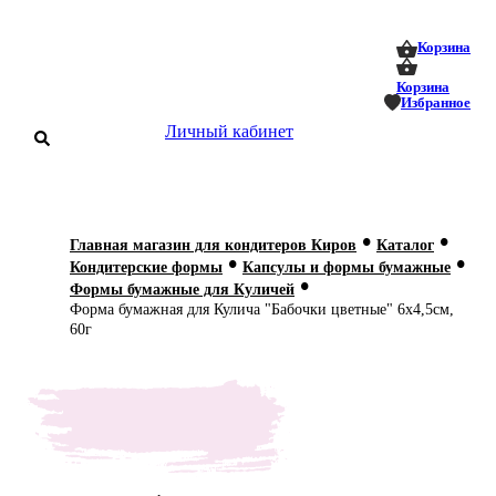
0
0
Корзина
Корзина
Избранное
Личный кабинет
аталог
•
•
Главная магазин для кондитеров Киров
Каталог
•
•
оставка
Кондитерские формы
Капсулы и формы бумажные
 оплата
•
Формы бумажные для Куличей
Форма бумажная для Кулича "Бабочки цветные" 6х4,5см,
Статьи
60г
О нас
Контакты