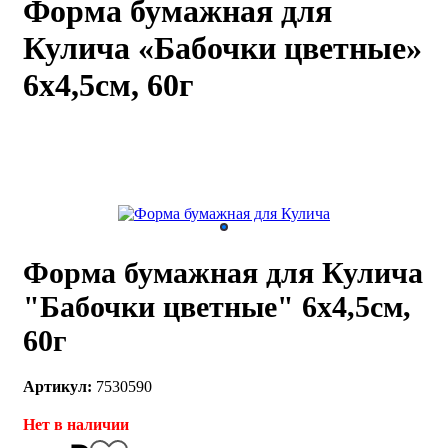
Форма бумажная для
каты
Мастер-
Кулича «Бабочки цветные»
классы
6х4,5см, 60г
Заказать
звонок
Киров,
тябрьский
оспект, 106
fo@kremiko.ru
 (964) 256-54-
Форма бумажная для Кулича
"Бабочки цветные" 6х4,5см,
60г
Артикул:
7530590
Нет в наличии