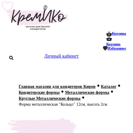
0
0
Корзина
Корзина
Избранное
аталог
Личный кабинет
оставка
 оплата
•
•
Главная магазин для кондитеров Киров
Каталог
Статьи
•
•
Кондитерские формы
Металлические формы
•
Круглые Металлические формы
О нас
Форма металлическая "Кольцо" 12см, высота 2см
Контакты