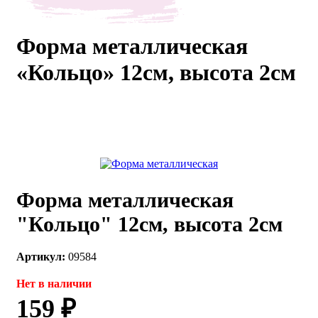
каты
Мастер-
классы
Форма металлическая
«Кольцо» 12см, высота 2см
Заказать
звонок
Киров,
тябрьский
оспект, 106
fo@kremiko.ru
 (964) 256-54-
Форма металлическая
"Кольцо" 12см, высота 2см
Артикул:
09584
Нет в наличии
159 ₽