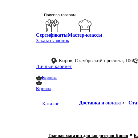
Сертификаты
Мастер-классы
Заказать звонок
г.Киров, Октябрьский проспект, 106
Личный кабинет
0
0
Корзина
Корзина
Доставка и оплата
Ста
Каталог
•
Главная магазин для кондитеров Киров
К