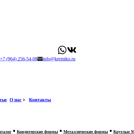
+7 (964) 256-54-08
info@kremiko.ru
тьи
О нас
Контакты
•
•
•
аталог
Кондитерские формы
Металлические формы
Круглые 