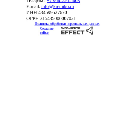
Тел/факс:
+7 964-256-5408
Е-mail:
info@kremiko.ru
ИНН 434599527670
ОГРН 315435000007021
Политика обработки персональных данных
Создание
сайта: