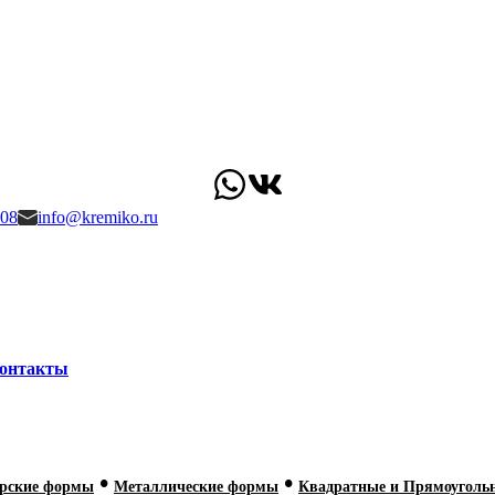
-08
info@kremiko.ru
онтакты
•
•
ерские формы
Металлические формы
Квадратные и Прямоуголь