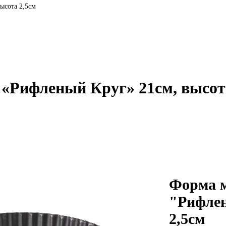
ысота 2,5см
«Рифленый Круг» 21см, высот
Форма м
"Рифлен
2,5см