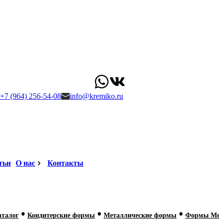
+7 (964) 256-54-08
info@kremiko.ru
тьи
О нас
Контакты
•
•
•
аталог
Кондитерские формы
Металлические формы
Формы Мет