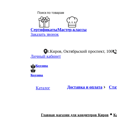
Сертификаты
Мастер-классы
Заказать звонок
г.Киров, Октябрьский проспект, 106
Личный кабинет
0
0
Корзина
Корзина
Доставка и оплата
Ста
Каталог
•
Главная магазин для кондитеров Киров
К