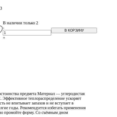
3
В наличии только 2
-
В КОРЗИНУ
+
остоинства предмета Материал — углеродистая
С. Эффективное теплораспределение ускоряет
ть не впитывает запахов и не вступает в
лгие годы. Рекомендуется избегать применения
но промойте форму. Со съёмным дном