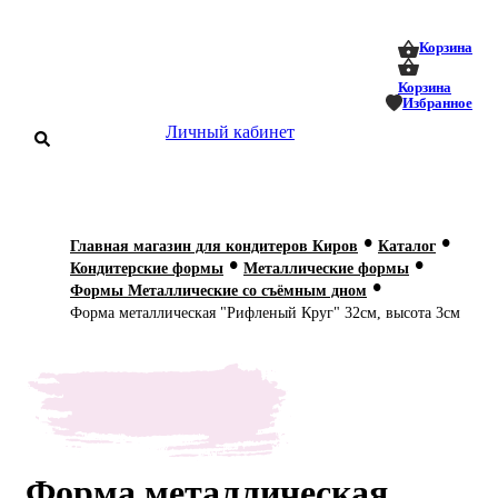
0
0
Корзина
Корзина
Избранное
Личный кабинет
аталог
•
•
Главная магазин для кондитеров Киров
Каталог
•
•
оставка
Кондитерские формы
Металлические формы
 оплата
•
Формы Металлические со съёмным дном
Форма металлическая "Рифленый Круг" 32см, высота 3см
Статьи
О нас
Контакты
Форма металлическая