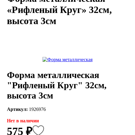
«Рифленый Круг» 32см,
каты
Мастер-
классы
высота 3см
Заказать
звонок
Киров,
тябрьский
оспект, 106
fo@kremiko.ru
 (964) 256-54-
Форма металлическая
"Рифленый Круг" 32см,
высота 3см
Артикул:
1926976
Нет в наличии
575 ₽