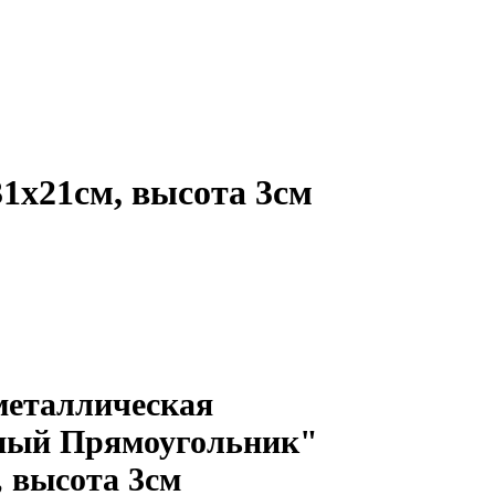
1х21см, высота 3см
еталлическая
ный Прямоугольник"
, высота 3см