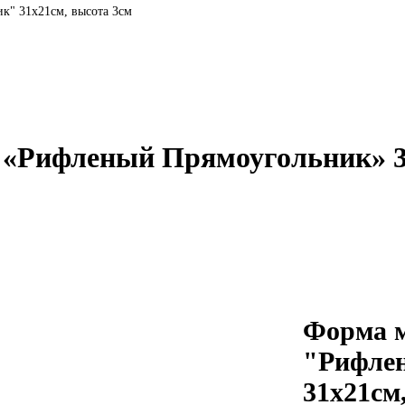
к" 31х21см, высота 3см
 «Рифленый Прямоугольник» 3
Форма м
"Рифле
31х21см