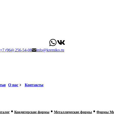
+7 (964) 256-54-08
info@kremiko.ru
тьи
О нас
Контакты
•
•
•
аталог
Кондитерские формы
Металлические формы
Формы Мет