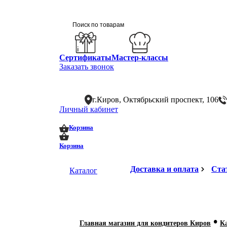
Сертификаты
Мастер-классы
Заказать звонок
г.Киров, Октябрьский проспект, 106
Личный кабинет
0
0
Корзина
Корзина
Доставка и оплата
Ста
Каталог
•
Главная магазин для кондитеров Киров
К