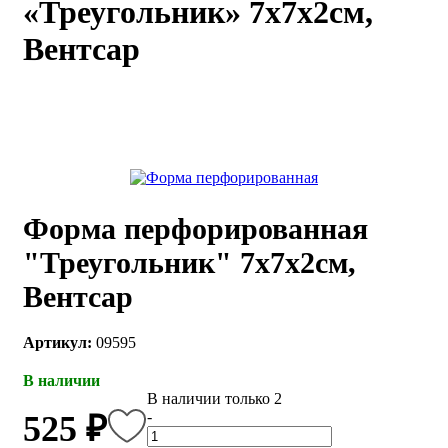
«Треугольник» 7х7х2см,
каты
Мастер-
Вентсар
классы
Заказать
звонок
Киров,
тябрьский
оспект, 106
fo@kremiko.ru
Форма перфорированная
 (964) 256-54-
"Треугольник" 7х7х2см,
Вентсар
Артикул:
09595
В наличии
В наличии только 2
-
525 ₽