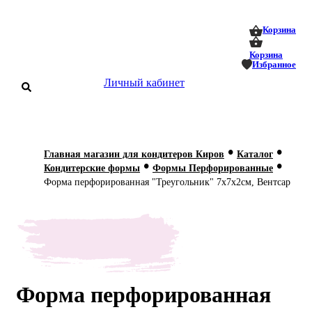
0
0
Корзина
Корзина
Избранное
Личный кабинет
аталог
•
•
Главная магазин для кондитеров Киров
Каталог
•
•
оставка
Кондитерские формы
Формы Перфорированные
 оплата
Форма перфорированная "Треугольник" 7х7х2см, Вентсар
Статьи
О нас
Контакты
Форма перфорированная