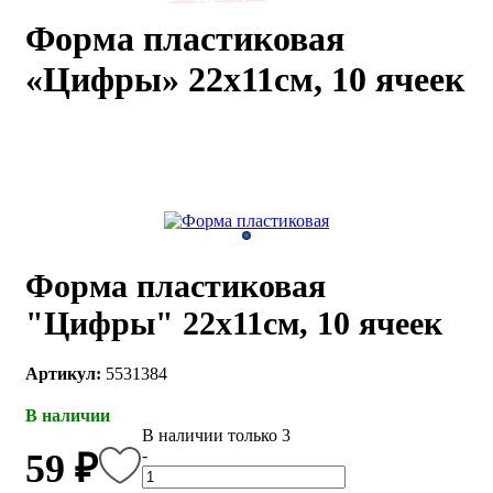
Форма пластиковая
каты
Мастер-
классы
«Цифры» 22х11см, 10 ячеек
Заказать
звонок
Киров,
тябрьский
оспект, 106
fo@kremiko.ru
 (964) 256-54-
Форма пластиковая
"Цифры" 22х11см, 10 ячеек
Артикул:
5531384
В наличии
В наличии только 3
-
59 ₽