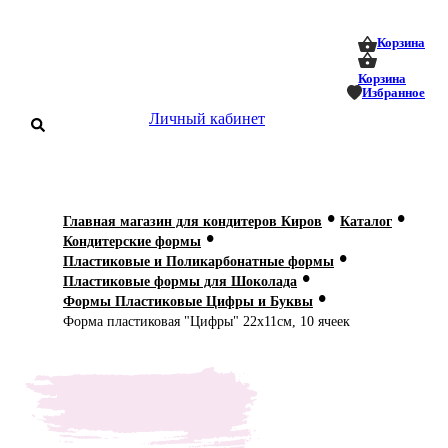
0
0
Корзина
Корзина
Избранное
Личный кабинет
аталог
•
•
Главная магазин для кондитеров Киров
Каталог
•
оставка
Кондитерские формы
 оплата
•
Пластиковые и Поликарбонатные формы
•
Пластиковые формы для Шоколада
•
Статьи
Формы Пластиковые Цифры и Буквы
Форма пластиковая "Цифры" 22х11см, 10 ячеек
О нас
Контакты