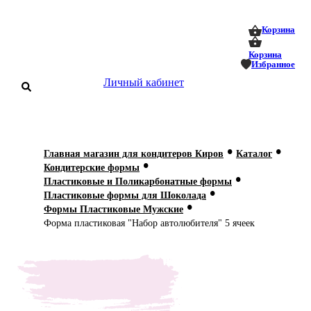
0
0
Корзина
Корзина
Избранное
Личный кабинет
аталог
•
•
Главная магазин для кондитеров Киров
Каталог
•
оставка
Кондитерские формы
 оплата
•
Пластиковые и Поликарбонатные формы
•
Пластиковые формы для Шоколада
•
Статьи
Формы Пластиковые Мужские
Форма пластиковая "Набор автолюбителя" 5 ячеек
О нас
Контакты