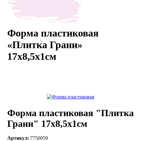
каты
Мастер-
классы
Форма пластиковая
Заказать
«Плитка Грани»
звонок
Киров,
17х8,5х1см
тябрьский
оспект, 106
fo@kremiko.ru
 (964) 256-54-
Форма пластиковая "Плитка
Грани" 17х8,5х1см
Артикул:
7750059