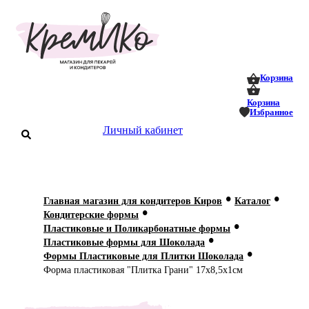
0
0
Корзина
Корзина
Избранное
аталог
Личный кабинет
оставка
 оплата
•
•
Главная магазин для кондитеров Киров
Каталог
Статьи
•
Кондитерские формы
•
Пластиковые и Поликарбонатные формы
О нас
•
Пластиковые формы для Шоколада
•
Формы Пластиковые для Плитки Шоколада
Контакты
Форма пластиковая "Плитка Грани" 17х8,5х1см