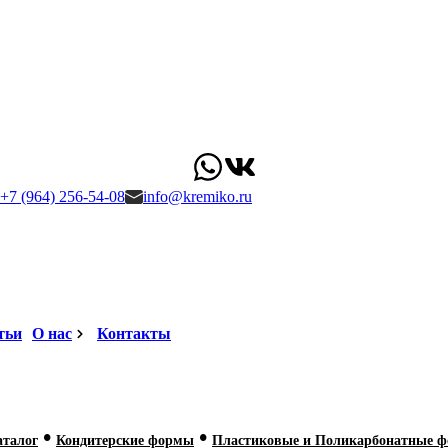
+7 (964) 256-54-08
info@kremiko.ru
тьи
О нас
Контакты
•
•
аталог
Кондитерские формы
Пластиковые и Поликарбонатные 