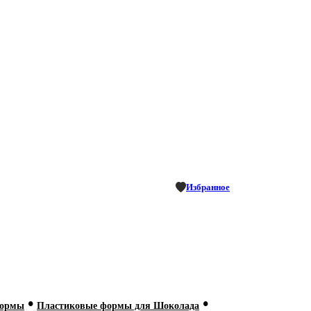
Избранное
•
•
формы
Пластиковые формы для Шоколада