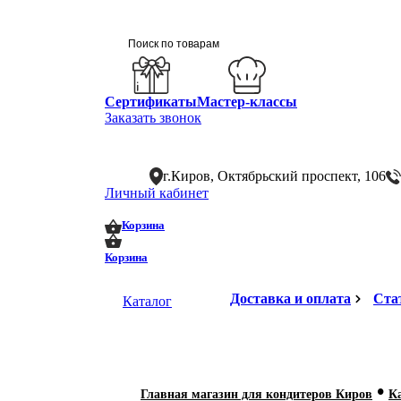
Сертификаты
Мастер-классы
Заказать звонок
г.Киров, Октябрьский проспект, 106
Личный кабинет
0
0
Корзина
Корзина
Доставка и оплата
Ста
Каталог
•
Главная магазин для кондитеров Киров
К