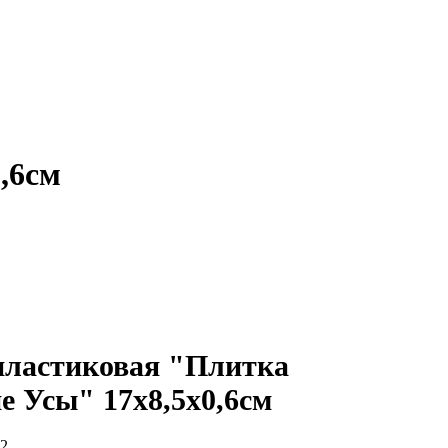
,6см
ластиковая "Плитка
 Усы" 17х8,5х0,6см
2