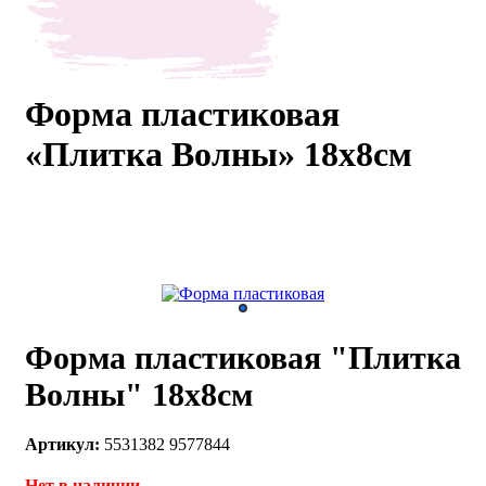
каты
Мастер-
классы
Форма пластиковая
Заказать
«Плитка Волны» 18х8см
звонок
Киров,
тябрьский
оспект, 106
fo@kremiko.ru
 (964) 256-54-
Форма пластиковая "Плитка
Волны" 18х8см
Артикул:
5531382 9577844
Нет в наличии