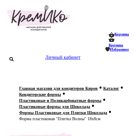
0
0
Корзина
Корзина
Избранное
аталог
Личный кабинет
оставка
 оплата
•
•
Главная магазин для кондитеров Киров
Каталог
Статьи
•
Кондитерские формы
•
Пластиковые и Поликарбонатные формы
О нас
•
Пластиковые формы для Шоколада
•
Формы Пластиковые для Плитки Шоколада
Контакты
Форма пластиковая "Плитка Волны" 18х8см