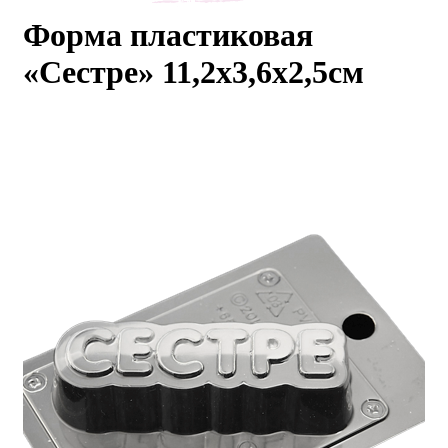
Форма пластиковая
каты
Мастер-
классы
«Сестре» 11,2х3,6х2,5см
Заказать
звонок
Киров,
тябрьский
оспект, 106
fo@kremiko.ru
 (964) 256-54-