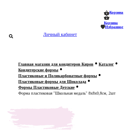
0
0
Корзина
Корзина
Избранное
Личный кабинет
аталог
•
•
Главная магазин для кондитеров Киров
Каталог
•
оставка
Кондитерские формы
 оплата
•
Пластиковые и Поликарбонатные формы
•
Пластиковые формы для Шоколада
•
Статьи
Формы Пластиковые Детские
Форма пластиковая "Школьная медаль" 8х8х0,8см, 2шт
О нас
Контакты