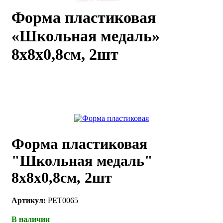
Форма пластиковая
каты
Мастер-
классы
«Школьная медаль»
8х8х0,8см, 2шт
Заказать
звонок
Киров,
тябрьский
оспект, 106
fo@kremiko.ru
 (964) 256-54-
Форма пластиковая
"Школьная медаль"
8х8х0,8см, 2шт
Артикул:
PET0065
В наличии