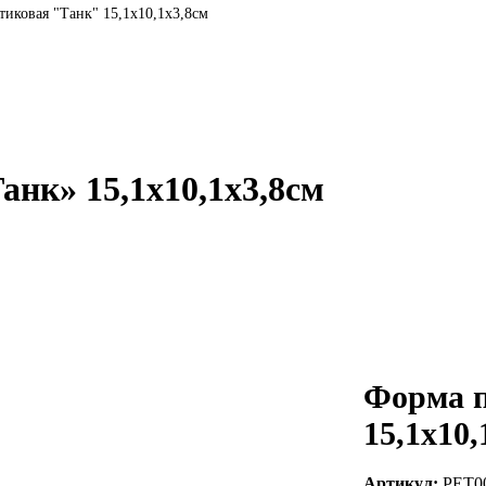
тиковая "Танк" 15,1х10,1х3,8см
нк» 15,1х10,1х3,8см
Форма п
15,1х10,
Артикул:
PET0