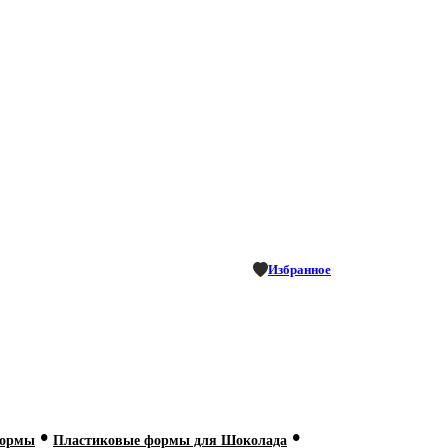
Избранное
•
•
формы
Пластиковые формы для Шоколада