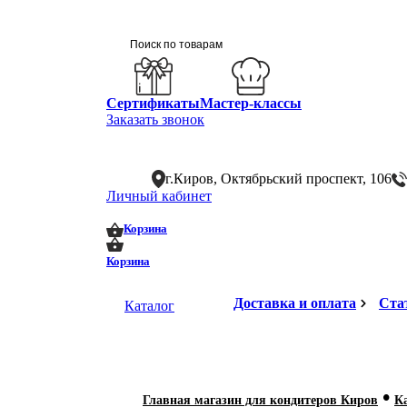
Сертификаты
Мастер-классы
Заказать звонок
г.Киров, Октябрьский проспект, 106
Личный кабинет
0
0
Корзина
Корзина
Доставка и оплата
Ста
Каталог
•
Главная магазин для кондитеров Киров
К