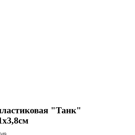
ластиковая "Танк"
1х3,8см
049