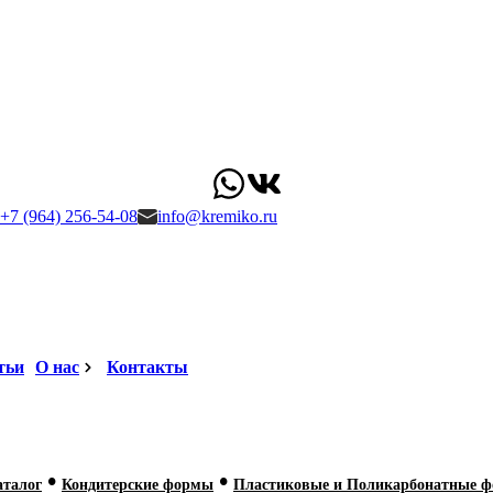
+7 (964) 256-54-08
info@kremiko.ru
тьи
О нас
Контакты
•
•
аталог
Кондитерские формы
Пластиковые и Поликарбонатные 