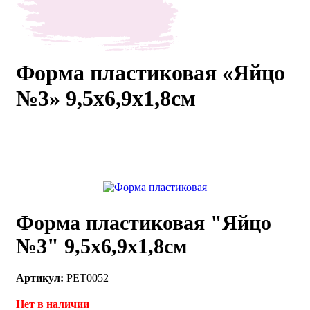
каты
Мастер-
классы
Форма пластиковая «Яйцо
Заказать
№3» 9,5х6,9х1,8см
звонок
Киров,
тябрьский
оспект, 106
fo@kremiko.ru
 (964) 256-54-
Форма пластиковая "Яйцо
№3" 9,5х6,9х1,8см
Артикул:
PET0052
Нет в наличии