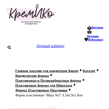
0
0
Корзина
Корзина
Избранное
аталог
Личный кабинет
оставка
 оплата
•
•
Главная магазин для кондитеров Киров
Каталог
Статьи
•
Кондитерские формы
•
Пластиковые и Поликарбонатные формы
О нас
•
Пластиковые формы для Шоколада
•
Формы Пластиковые Праздники
Контакты
Форма пластиковая "Яйцо №3" 9,5х6,9х1,8см