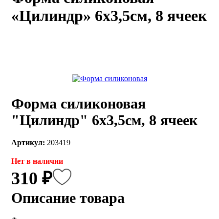
«Цилиндр» 6х3,5см, 8 ячеек
каты
Мастер-
классы
Заказать
звонок
Киров,
тябрьский
оспект, 106
Форма силиконовая
fo@kremiko.ru
 (964) 256-54-
"Цилиндр" 6х3,5см, 8 ячеек
Артикул:
203419
Нет в наличии
310 ₽
Описание товара