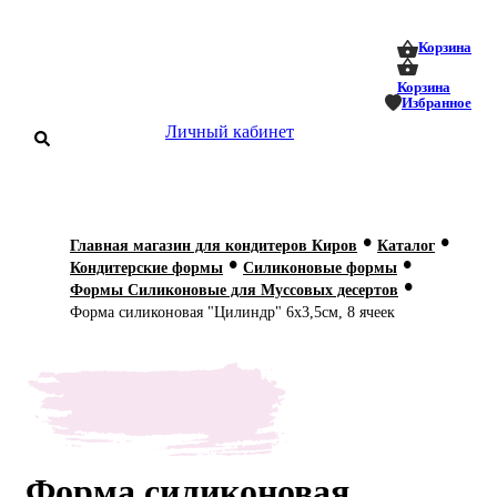
0
0
Корзина
Корзина
Избранное
Личный кабинет
аталог
•
•
Главная магазин для кондитеров Киров
Каталог
•
•
оставка
Кондитерские формы
Силиконовые формы
 оплата
•
Формы Силиконовые для Муссовых десертов
Форма силиконовая "Цилиндр" 6х3,5см, 8 ячеек
Статьи
О нас
Контакты
Форма силиконовая