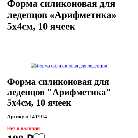
Форма силиконовая для
каты
Мастер-
леденцов «Арифметика»
классы
5х4см, 10 ячеек
Заказать
звонок
Киров,
тябрьский
оспект, 106
fo@kremiko.ru
 (964) 256-54-
Форма силиконовая для
леденцов "Арифметика"
5х4см, 10 ячеек
Артикул:
1403914
Нет в наличии