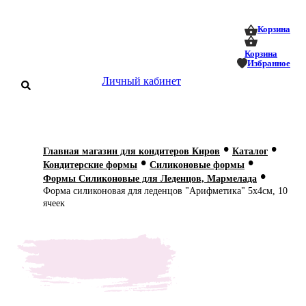
0
0
Корзина
Корзина
Избранное
Личный кабинет
аталог
•
•
Главная магазин для кондитеров Киров
Каталог
•
•
оставка
Кондитерские формы
Силиконовые формы
 оплата
•
Формы Силиконовые для Леденцов, Мармелада
Форма силиконовая для леденцов "Арифметика" 5х4см, 10
Статьи
ячеек
О нас
Контакты