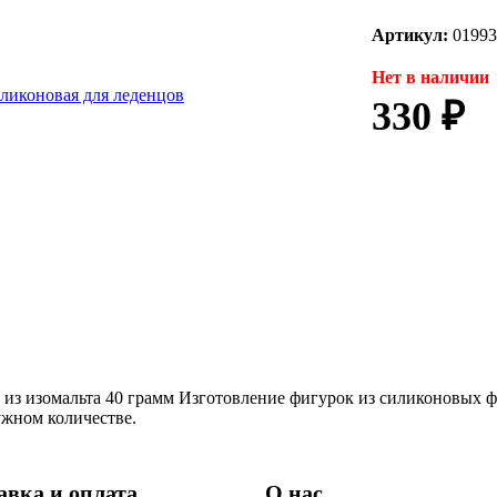
Артикул:
01993
Нет в наличии
330 ₽
ес из изомальта 40 грамм Изготовление фигурок из силиконовых
ужном количестве.
авка и оплата
О нас