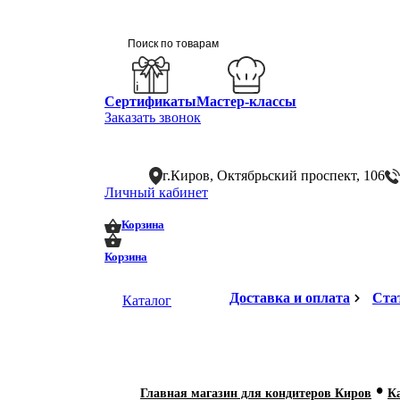
Сертификаты
Мастер-классы
Заказать звонок
г.Киров, Октябрьский проспект, 106
Личный кабинет
0
0
Корзина
Корзина
Доставка и оплата
Ста
Каталог
•
Главная магазин для кондитеров Киров
К