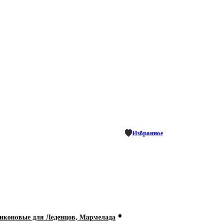
Избранное
•
коновые для Леденцов, Мармелада