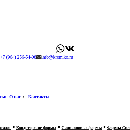
+7 (964) 256-54-08
info@kremiko.ru
тьи
О нас
Контакты
•
•
•
аталог
Кондитерские формы
Силиконовые формы
Формы Сили