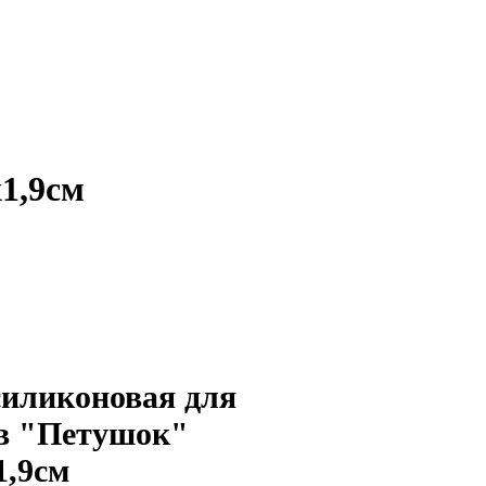
1,9см
иликоновая для
в "Петушок"
1,9см