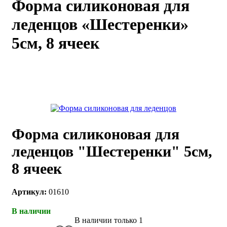
Форма силиконовая для
каты
Мастер-
леденцов «Шестеренки»
классы
5см, 8 ячеек
Заказать
звонок
Киров,
тябрьский
оспект, 106
fo@kremiko.ru
 (964) 256-54-
Форма силиконовая для
леденцов "Шестеренки" 5см,
8 ячеек
Артикул:
01610
В наличии
В наличии только 1