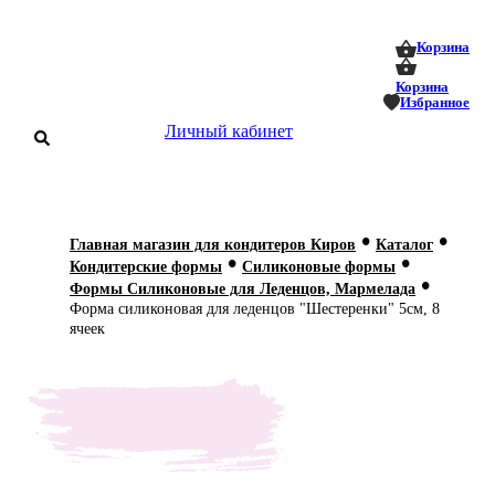
0
0
Корзина
Корзина
Избранное
Личный кабинет
аталог
•
•
Главная магазин для кондитеров Киров
Каталог
•
•
оставка
Кондитерские формы
Силиконовые формы
 оплата
•
Формы Силиконовые для Леденцов, Мармелада
Форма силиконовая для леденцов "Шестеренки" 5см, 8
Статьи
ячеек
О нас
Контакты