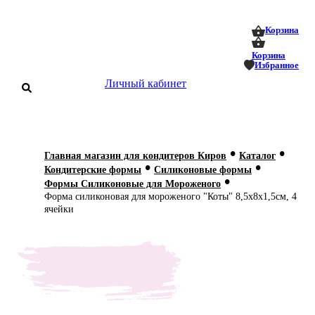
0
0
Корзина
Корзина
Избранное
Личный кабинет
аталог
•
•
Главная магазин для кондитеров Киров
Каталог
•
•
оставка
Кондитерские формы
Силиконовые формы
 оплата
•
Формы Силиконовые для Мороженого
Форма силиконовая для мороженого "Коты" 8,5х8х1,5см, 4
Статьи
ячейки
О нас
Контакты