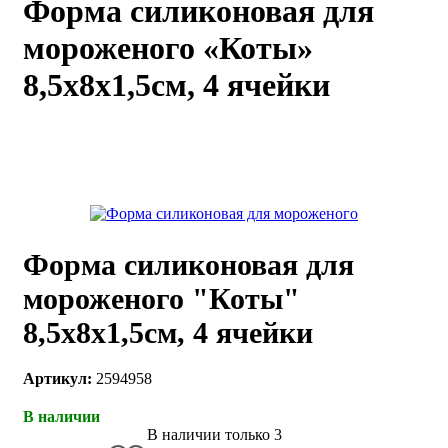
Форма силиконовая для
каты
Мастер-
мороженого «Коты»
классы
8,5х8х1,5см, 4 ячейки
Заказать
звонок
Киров,
тябрьский
оспект, 106
fo@kremiko.ru
 (964) 256-54-
Форма силиконовая для
мороженого "Коты"
8,5х8х1,5см, 4 ячейки
Артикул:
2594958
В наличии
В наличии только 3