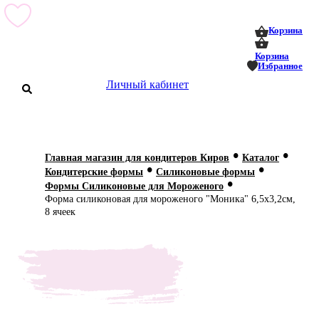
0
0
Корзина
Корзина
Избранное
Личный кабинет
аталог
•
•
Главная магазин для кондитеров Киров
Каталог
•
•
оставка
Кондитерские формы
Силиконовые формы
 оплата
•
Формы Силиконовые для Мороженого
Форма силиконовая для мороженого "Моника" 6,5х3,2см,
Статьи
8 ячеек
О нас
Контакты