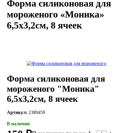
Форма силиконовая для
каты
Мастер-
мороженого «Моника»
классы
6,5х3,2см, 8 ячеек
Заказать
звонок
Киров,
тябрьский
оспект, 106
fo@kremiko.ru
 (964) 256-54-
Форма силиконовая для
мороженого "Моника"
6,5х3,2см, 8 ячеек
Артикул:
2389459
В наличии