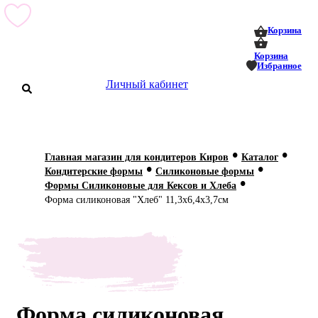
0
0
Корзина
Корзина
Избранное
Личный кабинет
аталог
•
•
Главная магазин для кондитеров Киров
Каталог
•
•
оставка
Кондитерские формы
Силиконовые формы
 оплата
•
Формы Силиконовые для Кексов и Хлеба
Форма силиконовая "Хлеб" 11,3х6,4x3,7см
Статьи
О нас
Контакты
Форма силиконовая