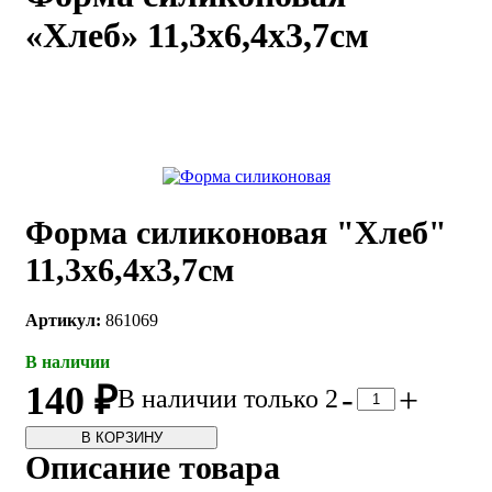
«Хлеб» 11,3х6,4x3,7см
каты
Мастер-
классы
Заказать
звонок
Киров,
тябрьский
оспект, 106
Форма силиконовая "Хлеб"
fo@kremiko.ru
 (964) 256-54-
11,3х6,4x3,7см
Артикул:
861069
В наличии
140 ₽
-
+
В наличии только 2
В КОРЗИНУ
Описание товара