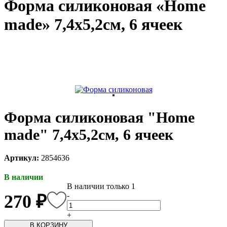
Форма силиконовая «Home
каты
Мастер-
made» 7,4х5,2см, 6 ячеек
классы
Заказать
звонок
Киров,
тябрьский
оспект, 106
fo@kremiko.ru
Форма силиконовая "Home
 (964) 256-54-
made" 7,4х5,2см, 6 ячеек
Артикул:
2854636
В наличии
В наличии только 1
-
270 ₽
+
В КОРЗИНУ