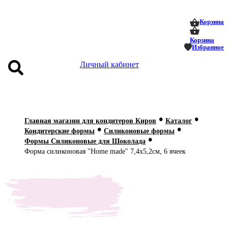
0
0
Корзина
Корзина
Избранное
Личный кабинет
аталог
•
•
оставка
Главная магазин для кондитеров Киров
Каталог
•
•
 оплата
Кондитерские формы
Силиконовые формы
•
Формы Силиконовые для Шоколада
Статьи
Форма силиконовая "Home made" 7,4х5,2см, 6 ячеек
О нас
Контакты