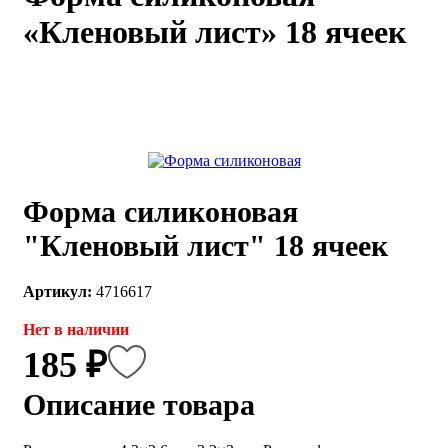
«Кленовый лист» 18 ячеек
каты
Мастер-
классы
Заказать
звонок
Киров,
тябрьский
оспект, 106
Форма силиконовая
fo@kremiko.ru
 (964) 256-54-
"Кленовый лист" 18 ячеек
Артикул:
4716617
Нет в наличии
185 ₽
Описание товара