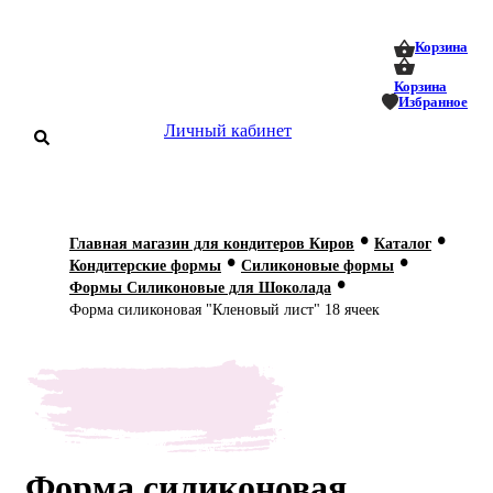
0
0
Корзина
Корзина
Избранное
Личный кабинет
аталог
•
•
Главная магазин для кондитеров Киров
Каталог
•
•
оставка
Кондитерские формы
Силиконовые формы
 оплата
•
Формы Силиконовые для Шоколада
Форма силиконовая "Кленовый лист" 18 ячеек
Статьи
О нас
Контакты
Форма силиконовая