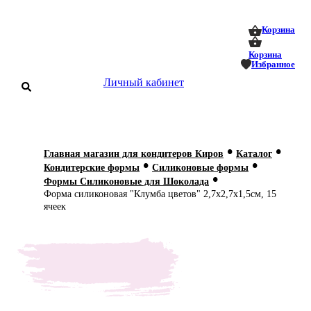
0
0
Корзина
Корзина
Избранное
Личный кабинет
аталог
•
•
Главная магазин для кондитеров Киров
Каталог
•
•
оставка
Кондитерские формы
Силиконовые формы
 оплата
•
Формы Силиконовые для Шоколада
Форма силиконовая "Клумба цветов" 2,7х2,7х1,5см, 15
Статьи
ячеек
О нас
Контакты