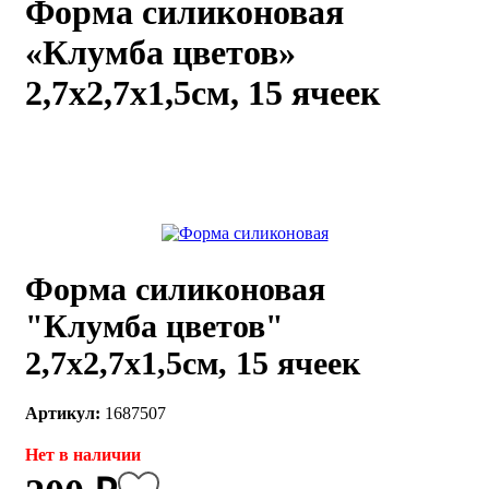
Форма силиконовая
каты
Мастер-
«Клумба цветов»
классы
2,7х2,7х1,5см, 15 ячеек
Заказать
звонок
Киров,
тябрьский
оспект, 106
fo@kremiko.ru
 (964) 256-54-
Форма силиконовая
"Клумба цветов"
2,7х2,7х1,5см, 15 ячеек
Артикул:
1687507
Нет в наличии