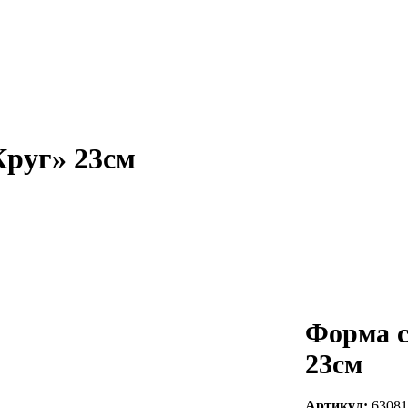
Круг» 23см
Форма с
23см
Артикул:
63081