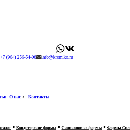
+7 (964) 256-54-08
info@kremiko.ru
тьи
О нас
Контакты
•
•
•
аталог
Кондитерские формы
Силиконовые формы
Формы Сили