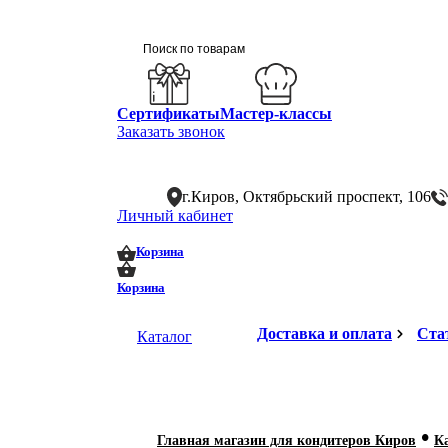
Сертификаты
Мастер-классы
Заказать звонок
г.Киров, Октябрьский проспект, 106
Личный кабинет
0
0
Корзина
Корзина
Доставка и оплата
Ста
Каталог
•
Главная магазин для кондитеров Киров
К