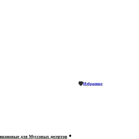
Избранное
•
коновые для Муссовых десертов