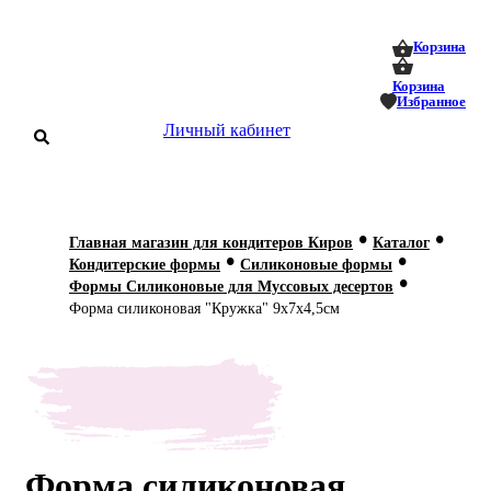
0
0
Корзина
Корзина
Избранное
Личный кабинет
аталог
•
•
Главная магазин для кондитеров Киров
Каталог
•
•
оставка
Кондитерские формы
Силиконовые формы
 оплата
•
Формы Силиконовые для Муссовых десертов
Форма силиконовая "Кружка" 9х7х4,5см
Статьи
О нас
Контакты
Форма силиконовая