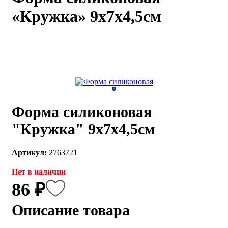
«Кружка» 9х7х4,5см
каты
Мастер-
классы
Заказать
звонок
Киров,
тябрьский
оспект, 106
Форма силиконовая
fo@kremiko.ru
 (964) 256-54-
"Кружка" 9х7х4,5см
Артикул:
2763721
Нет в наличии
86 ₽
Описание товара