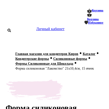
0
0
Корзина
Корзина
Избранное
Личный кабинет
аталог
•
•
Главная магазин для кондитеров Киров
Каталог
•
•
оставка
Кондитерские формы
Силиконовые формы
 оплата
•
Формы Силиконовые для Шоколада
Форма силиконовая "Лакомство" 21х10,4см, 15 ячеек
Статьи
О нас
Контакты
Форма силиконовая