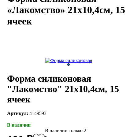
«Лакомство» 21х10,4см, 15
каты
Мастер-
классы
ячеек
Заказать
звонок
Киров,
тябрьский
оспект, 106
fo@kremiko.ru
 (964) 256-54-
Форма силиконовая
"Лакомство" 21х10,4см, 15
ячеек
Артикул:
4149593
В наличии
В наличии только 2
-